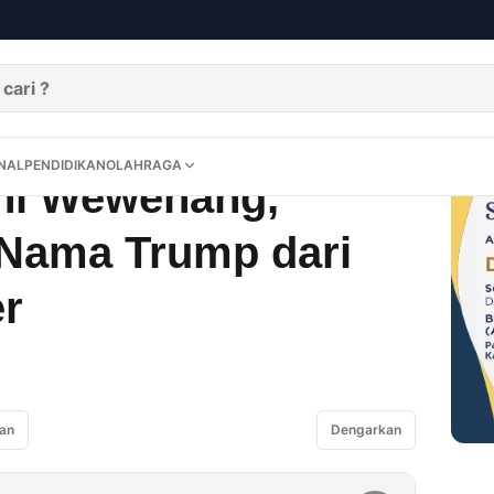
, Hakim: Hapus Nama Trump dari Kennedy Center
DITORIAL
OPINI
NUSANTARA
INTERNASIONAL
PENDIDIKAN
OLAHRAGA
NAL
PENDIDIKAN
OLAHRAGA
hi Wewenang,
Nama Trump dari
r
an
Dengarkan