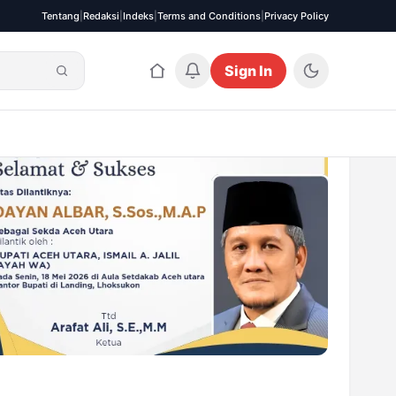
Tentang
|
Redaksi
|
Indeks
|
Terms and Conditions
|
Privacy Policy
Sign In