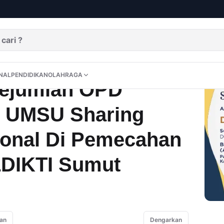
MoU Dengan Sejumlah OPD Provsu, Rektor UMSU Sharing Kelas Internasional Di Pemecahan Rekor MURI LLDIKTI Sumut
DITORIAL
OPINI
NUSANTARA
INTERNASIONAL
PENDIDIKAN
OLAHRAGA
NAL
PENDIDIKAN
OLAHRAGA
ejumlah OPD
r UMSU Sharing
ional Di Pemecahan
LDIKTI Sumut
an
Dengarkan