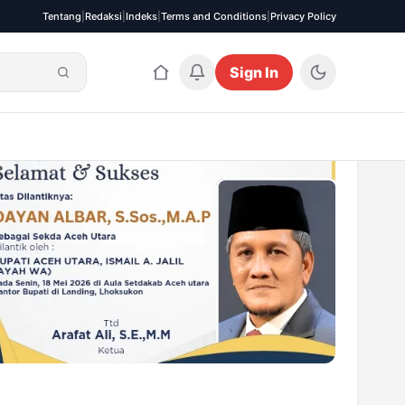
Tentang
|
Redaksi
|
Indeks
|
Terms and Conditions
|
Privacy Policy
Sign In