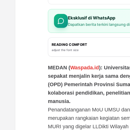
Eksklusif di WhatsApp
Dapatkan berita terkini langsung d
READING COMFORT
adjust the font size
MEDAN (
Waspada.id
): Universi
sepakat menjalin kerja sama de
(OPD) Pemerintah Provinsi Suma
kolaborasi pendidikan, penelit
manusia.
Penandatanganan MoU UMSU dan s
merupakan rangkaian kegiatan se
MURI yang digelar LLDikti Wilayah 