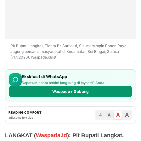
Plt Bupati Langkat, Tiorita Br. Surbakti, SH, memimpin Panen Raya
Jagung bersama masyarakat di Kecamatan Sei Bingai, Selasa
(7/7/2026). Waspada.id/Ist
Eksklusif di WhatsApp
Dapatkan berita terkini langsung di layar HP Anda
Waspada+ Gabung
READING COMFORT
A
A
A
A
adjust the font size
LANGKAT (
Waspada.id
): Plt Bupati Langkat,