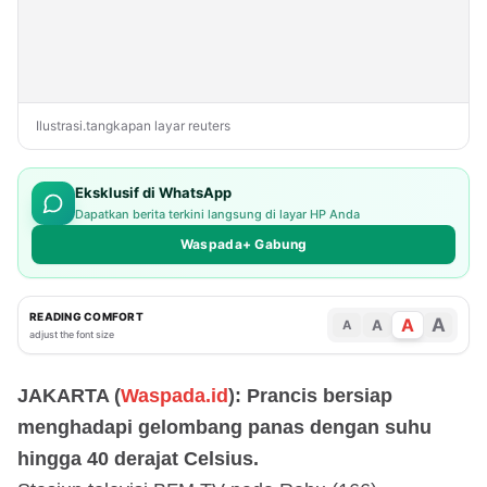
Ilustrasi.tangkapan layar reuters
Eksklusif di WhatsApp
Dapatkan berita terkini langsung di layar HP Anda
Waspada+ Gabung
READING COMFORT
A
A
A
A
adjust the font size
JAKARTA (
Waspada.id
): Prancis bersiap
menghadapi gelombang panas dengan suhu
hingga 40 derajat Celsius.