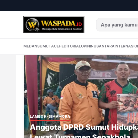
Memuat breaking news...
BREAKING NEWS
MEDAN
SUMUT
ACEH
E
MEDAN
SUMUT
ACEH
EDITORIAL
OPINI
NUSANTARA
INTERNASIO
LAMBOK-SIMAMORA
Anggota DPRD Sumut Hidupkan Seman
Lewat Turnamen Sepakbola