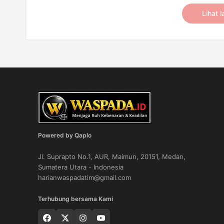
Lihat l
Powered by Qaplo
Jl. Suprapto No.1, AUR, Maimun, 20151, Medan,
Sumatera Utara - Indonesia
harianwaspadatim@gmail.com
Terhubung bersama Kami