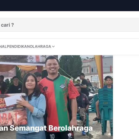
DITORIAL
OPINI
NUSANTARA
INTERNASIONAL
PENDIDIKAN
OLAHRAGA
NAL
PENDIDIKAN
OLAHRAGA
gat Berolahraga