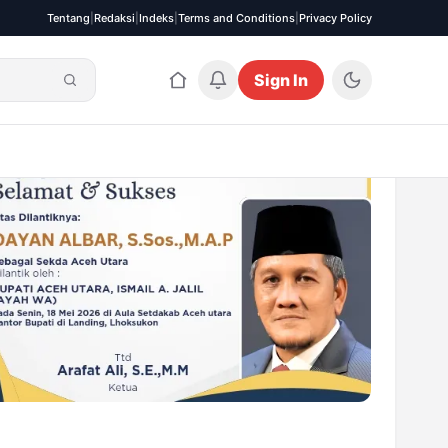
Tentang
|
Redaksi
|
Indeks
|
Terms and Conditions
|
Privacy Policy
Sign In