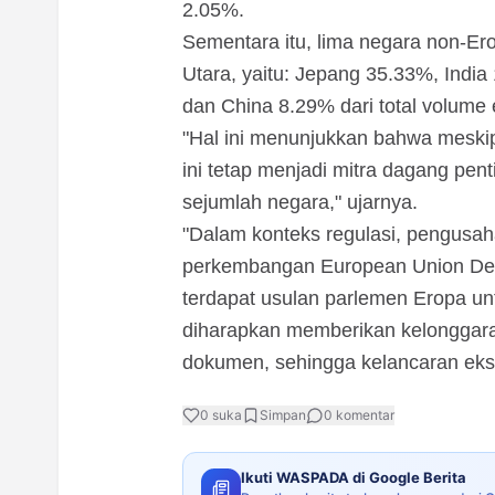
2.05%.
Sementara itu, lima negara non-Er
Utara, yaitu: Jepang 35.33%, India
dan China 8.29% dari total volume 
"Hal ini menunjukkan bahwa meski
ini tetap menjadi mitra dagang penti
sejumlah negara," ujarnya.
"Dalam konteks regulasi, pengusa
perkembangan European Union Defo
terdapat usulan parlemen Eropa 
diharapkan memberikan kelonggara
dokumen, sehingga kelancaran eksp
0
suka
Simpan
0
komentar
Ikuti WASPADA di Google Berita