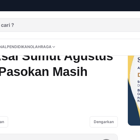
us 2025 Stagnan, Pasokan Masih Terbatas
DITORIAL
OPINI
NUSANTARA
INTERNASIONAL
PENDIDIKAN
OLAHRAGA
NAL
PENDIDIKAN
OLAHRAGA
Asal Sumut Agustus
 Pasokan Masih
an
Dengarkan