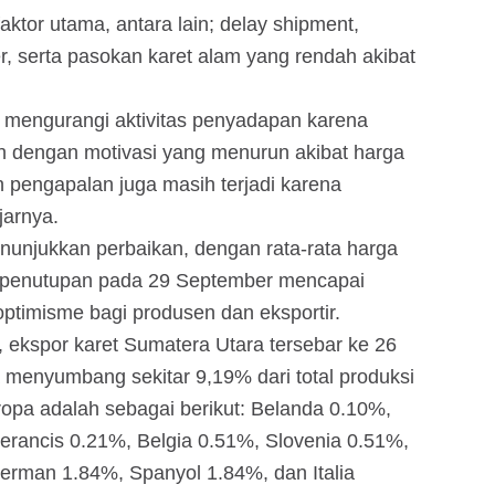
aktor utama, antara lain; delay shipment,
r, serta pasokan karet alam yang rendah akibat
g mengurangi aktivitas penyadapan karena
h dengan motivasi yang menurun akibat harga
n pengapalan juga masih terjadi karena
jarnya.
unjukkan perbaikan, dengan rata-rata harga
a penutupan pada 29 September mencapai
optimisme bagi produsen dan eksportir.
, ekspor karet Sumatera Utara tersebar ke 26
 menyumbang sekitar 9,19% dari total produksi
Eropa adalah sebagai berikut: Belanda 0.10%,
Perancis 0.21%, Belgia 0.51%, Slovenia 0.51%,
erman 1.84%, Spanyol 1.84%, dan Italia