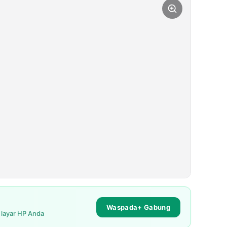
Waspada+ Gabung
i layar HP Anda