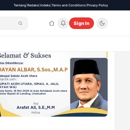
Tentang
|
Redaksi
|
Indeks
|
Terms and Conditions
|
Privacy Policy
Sign In