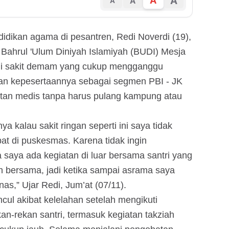
A
A
A
A
idikan agama di pesantren, Redi Noverdi (19),
 Bahrul 'Ulum Diniyah Islamiyah (BUDI) Mesja
i sakit demam yang cukup mengganggu
ifan kepesertaannya sebagai segmen PBI - JK
tan medis tanpa harus pulang kampung atau
a kalau sakit ringan seperti ini saya tidak
at di puskesmas. Karena tidak ingin
saya ada kegiatan di luar bersama santri yang
ah bersama, jadi ketika sampai asrama saya
s,” Ujar Redi, Jum’at (07/11).
cul akibat kelelahan setelah mengikuti
an-rekan santri, termasuk kegiatan takziah