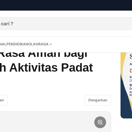
an bagi Rendi di Tengah Aktivitas Padat
DITORIAL
OPINI
NUSANTARA
INTERNASIONAL
PENDIDIKAN
OLAHRAGA
NAL
PENDIDIKAN
OLAHRAGA
Rasa Aman bagi
h Aktivitas Padat
an
Dengarkan