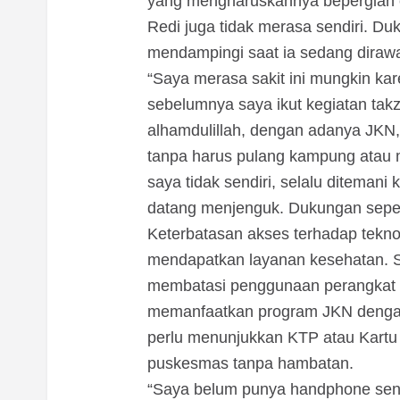
yang mengharuskannya bepergian c
Redi juga tidak merasa sendiri. Du
mendampingi saat ia sedang dirawa
“Saya merasa sakit ini mungkin kare
sebelumnya saya ikut kegiatan tak
alhamdulillah, dengan adanya JKN
tanpa harus pulang kampung atau 
saya tidak sendiri, selalu diteman
datang menjenguk. Dukungan seperti
Keterbatasan akses terhadap tekno
mendapatkan layanan kesehatan. S
membatasi penggunaan perangkat t
memanfaatkan program JKN dengan
perlu menunjukkan KTP atau Kartu
puskesmas tanpa hambatan.
“Saya belum punya handphone sendir