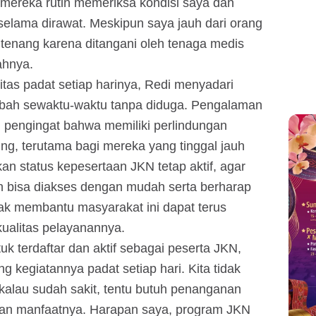
 mereka rutin memeriksa kondisi saya dan
lama dirawat. Meskipun saya jauh dari orang
 tenang karena ditangani oleh tenaga medis
ahnya.
itas padat setiap harinya, Redi menyadari
ubah sewaktu-waktu tanpa diduga. Pengalaman
i pengingat bahwa memiliki perlindungan
ng, terutama bagi mereka yang tinggal jauh
an status kepesertaan JKN tetap aktif, agar
n bisa diakses dengan mudah serta berharap
ak membantu masyarakat ini dapat terus
kualitas pelayanannya.
tuk terdaftar dan aktif sebagai peserta JKN,
g kegiatannya padat setiap hari. Kita tidak
 kalau sudah sakit, tentu butuh penanganan
kan manfaatnya. Harapan saya, program JKN