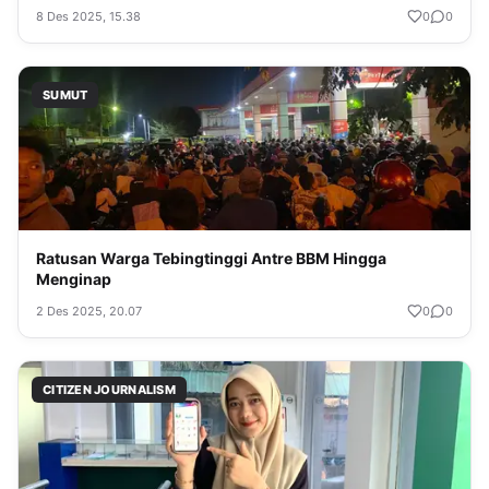
Tahun 2025
8 Des 2025, 15.38
0
0
SUMUT
Ratusan Warga Tebingtinggi Antre BBM Hingga
Menginap
2 Des 2025, 20.07
0
0
CITIZEN JOURNALISM