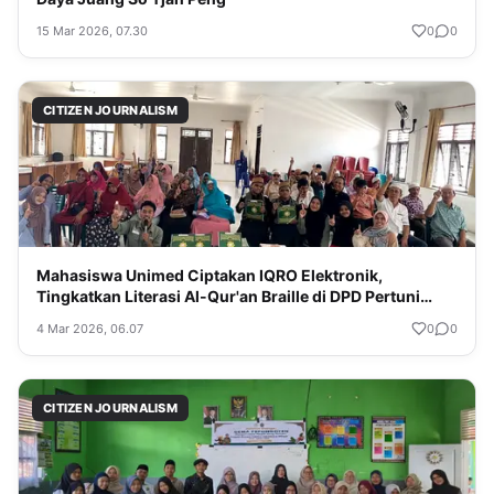
15 Mar 2026, 07.30
0
0
CITIZEN JOURNALISM
Mahasiswa Unimed Ciptakan IQRO Elektronik,
Tingkatkan Literasi Al-Qur'an Braille di DPD Pertuni
Sumut
4 Mar 2026, 06.07
0
0
CITIZEN JOURNALISM