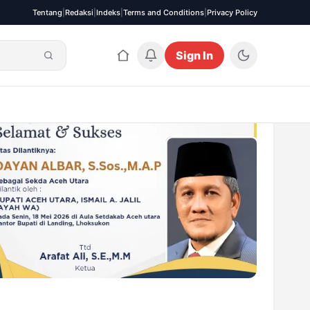
Tentang
|
Redaksi
|
Indeks
|
Terms and Conditions
|
Privacy Policy
Sign In