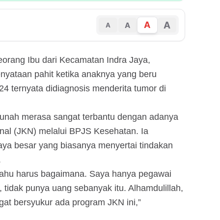
A
A
A
A
eorang Ibu dari Kecamatan Indra Jaya,
nyataan pahit ketika anaknya yang beru
4 ternyata didiagnosis menderita tumor di
runah merasa sangat terbantu dengan adanya
al (JKN) melalui BPJS Kesehatan. Ia
aya besar yang biasanya menyertai tindakan
.
 tahu harus bagaimana. Saya hanya pegawai
, tidak punya uang sebanyak itu. Alhamdulillah,
at bersyukur ada program JKN ini,”