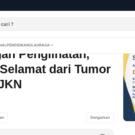
glihatan, Anak Nurunah Selamat dari Tumor Kepala Berkat JKN
DITORIAL
OPINI
NUSANTARA
INTERNASIONAL
PENDIDIKAN
OLAHRAGA
NAL
PENDIDIKAN
OLAHRAGA
an Penglihatan,
Selamat dari Tumor
 JKN
an
Dengarkan