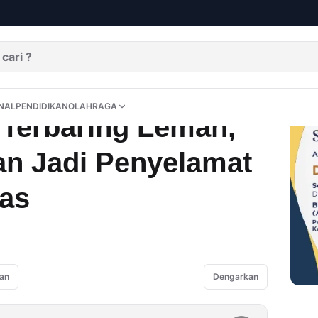
aring Lemah, BPJS Kesehatan Jadi Penyelamat di Tengah Cemas
DITORIAL
OPINI
NUSANTARA
INTERNASIONAL
PENDIDIKAN
OLAHRAGA
NAL
PENDIDIKAN
OLAHRAGA
l Terbaring Lemah,
n Jadi Penyelamat
as
an
Dengarkan