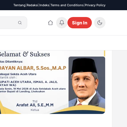
Tentang
|
Redaksi
|
Indeks
|
Terms and Conditions
|
Privacy Policy
Sign In