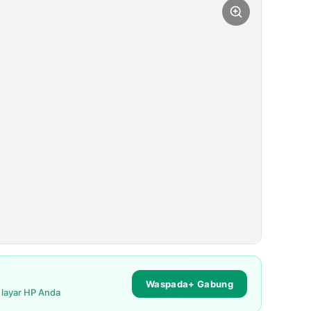
Waspada+ Gabung
i layar HP Anda