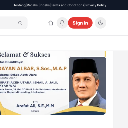
Tentang
|
Redaksi
|
Indeks
|
Terms and Conditions
|
Privacy Policy
Sign In