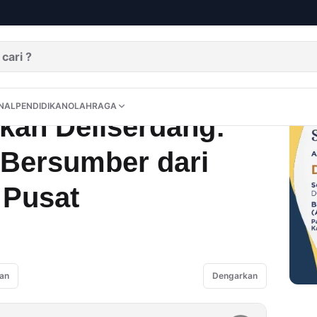
Gaji PPPK PW Bersumber dari Dana BOS dan Pusat‎‎
DITORIAL
OPINI
NUSANTARA
INTERNASIONAL
PENDIDIKAN
OLAHRAGA
NAL
PENDIDIKAN
OLAHRAGA
ikan Deliserdang:
Bersumber dari
usat‎‎
an
Dengarkan