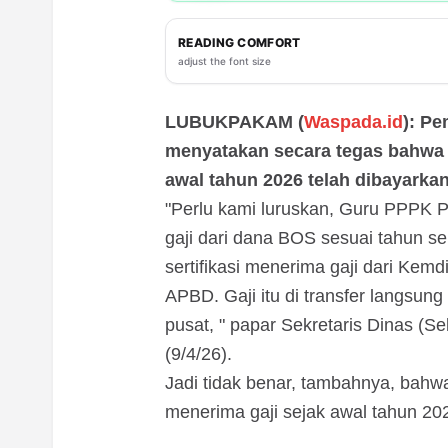
READING COMFORT
adjust the font size
LUBUKPAKAM (
Waspada.id
): P
menyatakan secara tegas bahwa 
awal tahun 2026 telah dibayarka
"Perlu kami luruskan, Guru PPPK P
gaji dari dana BOS sesuai tahun 
sertifikasi menerima gaji dari Ke
APBD. Gaji itu di transfer langsu
pusat, " papar Sekretaris Dinas (
(9/4/26).
Jadi tidak benar, tambahnya, bah
menerima gaji sejak awal tahun 20