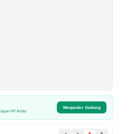
Waspada+ Gabung
i layar HP Anda