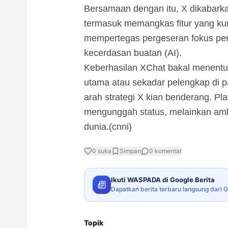
Bersamaan dengan itu, X dikabarka
termasuk memangkas fitur yang kura
mempertegas pergeseran fokus peru
kecerdasan buatan (AI).
Keberhasilan XChat bakal menentuk
utama atau sekadar pelengkap di pa
arah strategi X kian benderang. Pla
mengunggah status, melainkan amb
dunia.(cnni)
0
suka
Simpan
0
komentar
Ikuti WASPADA di Google Berita
Dapatkan berita terbaru langsung dari 
Topik