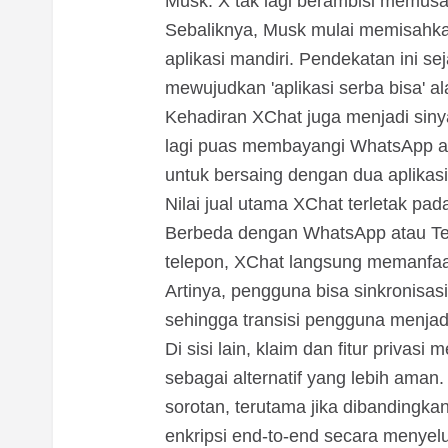
Musk. X tak lagi berambisi memusat
Sebaliknya, Musk mulai memisahkan 
aplikasi mandiri. Pendekatan ini s
mewujudkan 'aplikasi serba bisa' a
Kehadiran XChat juga menjadi sinya
lagi puas membayangi WhatsApp a
untuk bersaing dengan dua aplikasi
Nilai jual utama XChat terletak pa
Berbeda dengan WhatsApp atau Te
telepon, XChat langsung memanfaat
Artinya, pengguna bisa sinkronisasi
sehingga transisi pengguna menjadi 
Di sisi lain, klaim dan fitur priv
sebagai alternatif yang lebih aman
sorotan, terutama jika dibandingk
enkripsi end-to-end secara menyel