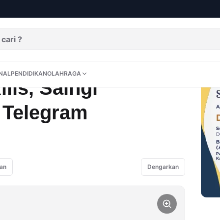
tsApp dan Telegram
DITORIAL
OPINI
NUSANTARA
INTERNASIONAL
PENDIDIKAN
OLAHRAGA
NAL
PENDIDIKAN
OLAHRAGA
lis, Saingi
 Telegram
an
Dengarkan