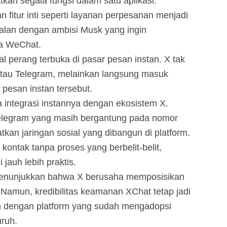
kan segala fungsi dalam satu aplikasi.
fitur inti seperti layanan perpesanan menjadi
ejalan dengan ambisi Musk yang ingin
la WeChat.
l perang terbuka di pasar pesan instan. X tak
tau Telegram, melainkan langsung masuk
 pesan instan tersebut.
da integrasi instannya dengan ekosistem X.
legram yang masih bergantung pada nomor
kan jaringan sosial yang dibangun di platform.
 kontak tanpa proses yang berbelit-belit,
jauh lebih praktis.
asi menunjukkan bahwa X berusaha memposisikan
. Namun, kredibilitas keamanan XChat tetap jadi
an dengan platform yang sudah mengadopsi
uruh.