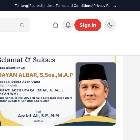
Tentang
|
Redaksi
|
Indeks
|
Terms and Conditions
|
Privacy Policy
Sign In