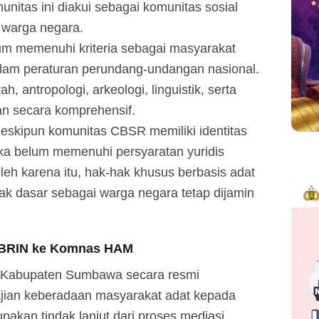
unitas ini diakui sebagai komunitas sosial
 warga negara.
lum memenuhi kriteria sebagai masyarakat
lam peraturan perundang-undangan nasional.
h, antropologi, arkeologi, linguistik, serta
kan secara komprehensif.
skipun komunitas CBSR memiliki identitas
eka belum memenuhi persyaratan yuridis
eh karena itu, hak-hak khusus berbasis adat
ak dasar sebagai warga negara tetap dijamin
n BRIN ke Komnas HAM
h Kabupaten Sumbawa secara resmi
ajian keberadaan masyarakat adat kepada
kan tindak lanjut dari proses mediasi