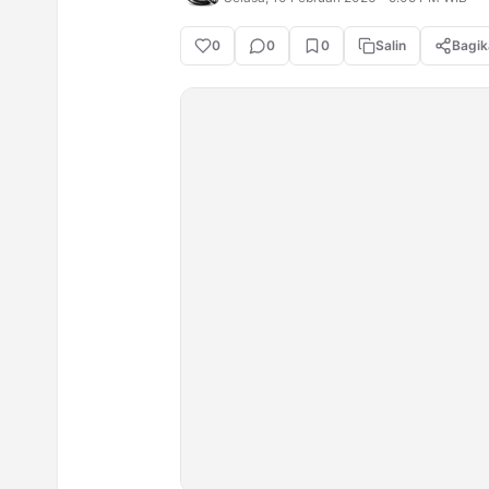
0
0
0
Salin
Bagik