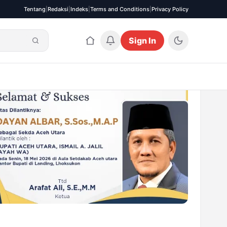
Tentang
|
Redaksi
|
Indeks
|
Terms and Conditions
|
Privacy Policy
Sign In