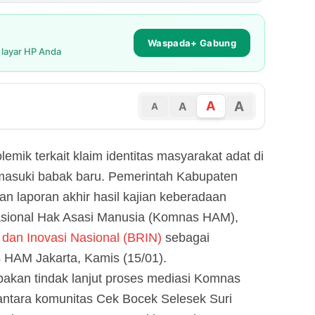
Waspada+ Gabung
i layar HP Anda
A
A
A
A
emik terkait klaim identitas masyarakat adat di
asuki babak baru. Pemerintah Kabupaten
 laporan akhir hasil kajian keberadaan
asional Hak Asasi Manusia (Komnas HAM),
 dan Inovasi Nasional (BRIN)
sebagai
s HAM Jakarta, Kamis (15/01).
akan tindak lanjut proses mediasi Komnas
 antara komunitas Cek Bocek Selesek Suri