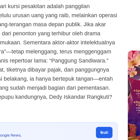
ari kursi pesakitan adalah panggilan
lulu urusan uang yang raib, melainkan operasi
ang-terangan masa depan publik. Jika akar
ih dari penonton yang terhibur oleh drama
ukaan. Sementara aktor-aktor intelektualnya
ra”—tetap melenggang, terus menggenggam
nis repertoar lama: “Panggung Sandiwara.”
at, tiketnya dibayar pajak, dan panggungnya
si belakang, ia hanya bertepuk tangan—entah
mang sudah menjadi bagian dari pementasan.
epupu kandungnya, Dedy Iskandar Rangkuti?
Ikuti
Google News.