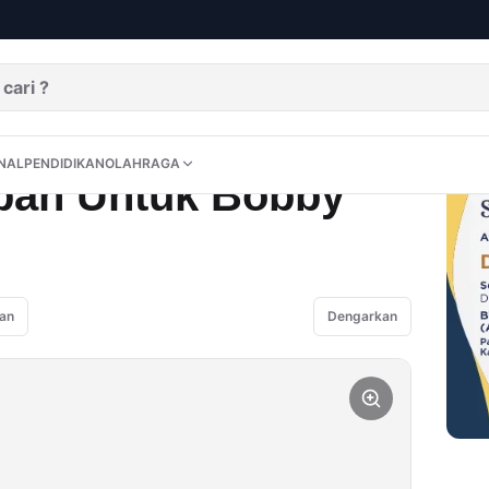
DITORIAL
OPINI
NUSANTARA
INTERNASIONAL
PENDIDIKAN
OLAHRAGA
NAL
PENDIDIKAN
OLAHRAGA
pan Untuk Bobby
an
Dengarkan