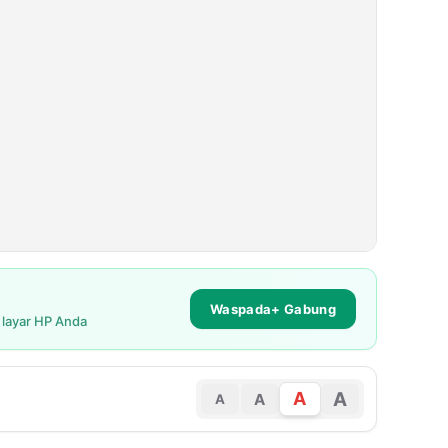
Waspada+ Gabung
i layar HP Anda
A
A
A
A