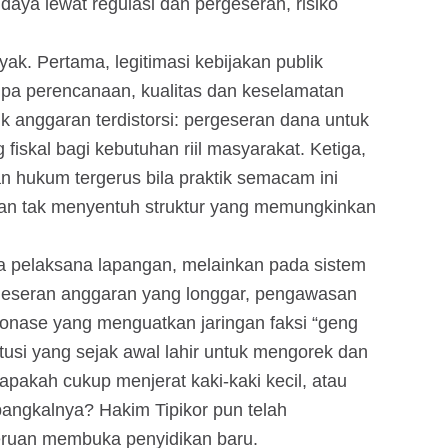
aya lewat regulasi dan pergeseran, risiko
ak. Pertama, legitimasi kebijakan publik
anpa perencanaan, kualitas dan keselamatan
tik anggaran terdistorsi: pergeseran dana untuk
 fiskal bagi kebutuhan riil masyarakat. Ketiga,
 hukum tergerus bila praktik semacam ini
dan tak menyentuh struktur yang memungkinkan
a pelaksana lapangan, melainkan pada sistem
geseran anggaran yang longgar, pengawasan
tronase yang menguatkan jaringan faksi “geng
tusi yang sejak awal lahir untuk mengorek dan
pakah cukup menjerat kaki-kaki kecil, atau
angkalnya? Hakim Tipikor pun telah
eruan membuka penyidikan baru.