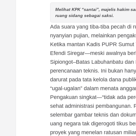
Melihat KPK “santai”, majelis hakim 
ruang sidang sebagai saksi.
Ada suara yang tiba-tiba pecah di
nyanyian pujian, melainkan penga
Ketika mantan Kadis PUPR Sumut 
Efendi Siregar—meski awalnya ber
Sipiongot–Batas Labuhanbatu dan 
perencanaan teknis. Ini bukan hanya
darurat pada tata kelola dana publ
“ugal-ugalan” dalam menata angga
Pengakuan singkat—“tidak ada p
sehat administrasi pembangunan. Pr
selembar gambar teknis dan dokum
uang negara tak digerogoti tikus 
proyek yang menelan ratusan milia