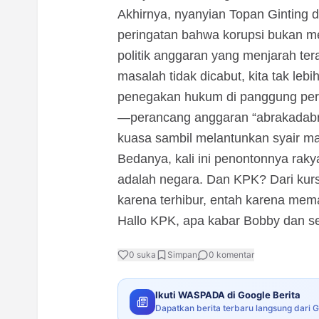
Akhirnya, nyanyian Topan Ginting d
peringatan bahwa korupsi bukan me
politik anggaran yang menjarah ter
masalah tidak dicabut, kita tak leb
penegakan hukum di panggung perm
—perancang anggaran “abrakadab
kuasa sambil melantunkan syair ma
Bedanya, kali ini penontonnya raky
adalah negara. Dan KPK? Dari kur
karena terhibur, entah karena me
Hallo KPK, apa kabar Bobby dan s
0
suka
Simpan
0
komentar
Ikuti WASPADA di Google Berita
Dapatkan berita terbaru langsung dari 