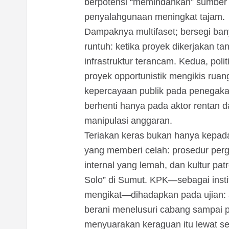
berpotensi “memindahkan” sumber d
penyalahgunaan meningkat tajam.
Dampaknya multifaset; bersegi bany
runtuh: ketika proyek dikerjakan t
infrastruktur terancam. Kedua, poli
proyek opportunistik mengikis ruang
kepercayaan publik pada penegakan
berhenti hanya pada aktor rentan 
manipulasi anggaran.
Teriakan keras bukan hanya kepad
yang memberi celah: prosedur per
internal yang lemah, dan kultur pa
Solo” di Sumut. KPK—sebagai insti
mengikat—dihadapkan pada ujian: a
berani menelusuri cabang sampai p
menyuarakan keraguan itu lewat s