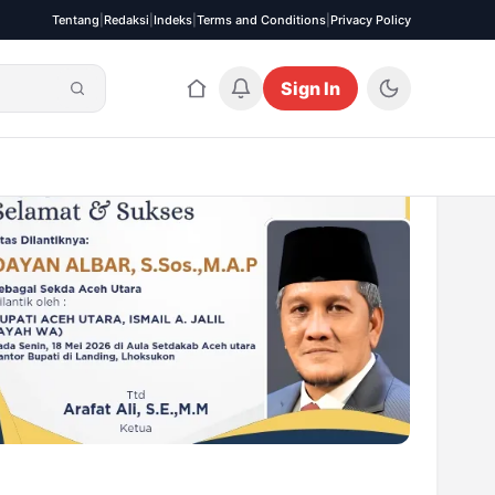
Tentang
|
Redaksi
|
Indeks
|
Terms and Conditions
|
Privacy Policy
Sign In