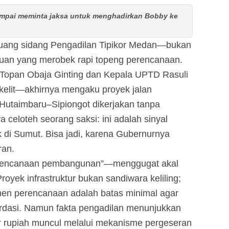
sampai meminta jaksa untuk menghadirkan Bobby ke
 ruang sidang Pengadilan Tipikor Medan—bukan
kuan yang merobek rapi topeng perencanaan.
Topan Obaja Ginting dan Kepala UPTD Rasuli
kelit—akhirnya mengaku proyek jalan
Hutaimbaru–Sipiongot dikerjakan tanpa
 celoteh seorang saksi: ini adalah sinyal
ik di Sumut. Bisa jadi, karena Gubernurnya
ran.
erencanaan pembangunan”—menggugat akal
oyek infrastruktur bukan sandiwara keliling;
en perencanaan adalah batas minimal agar
berdasi. Namun fakta pengadilan menunjukkan
r rupiah muncul melalui mekanisme pergeseran