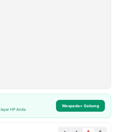
Waspada+ Gabung
i layar HP Anda