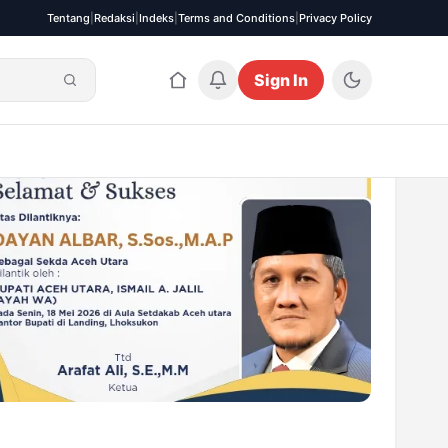
Tentang
|
Redaksi
|
Indeks
|
Terms and Conditions
|
Privacy Policy
Sign In