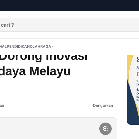
lestarian Budaya Melayu
DITORIAL
OPINI
NUSANTARA
INTERNASIONAL
PENDIDIKAN
OLAHRAGA
NAL
PENDIDIKAN
OLAHRAGA
orong Inovasi
udaya Melayu
an
Dengarkan