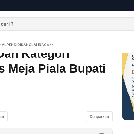
urnamen Tenis Meja Piala Bupati Aceh Tamiang
DITORIAL
OPINI
NUSANTARA
INTERNASIONAL
PENDIDIKAN
OLAHRAGA
NAL
PENDIDIKAN
OLAHRAGA
Dan Kategori
 Meja Piala Bupati
an
Dengarkan