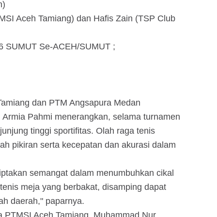
h)
TMSI Aceh Tamiang) dan Hafis Zain (TSP Club
n 5-6 SUMUT Se-ACEH/SUMUT ;
h Tamiang dan PTM Angsapura Medan
, Armia Pahmi menerangkan, selama turnamen
njung tinggi sportifitas. Olah raga tenis
h pikiran serta kecepatan dan akurasi dalam
ciptakan semangat dalam menumbuhkan cikal
t tenis meja yang berbakat, disamping dapat
ah daerah," paparnya.
ua PTMSI Aceh Tamiang, Muhammad Nur.