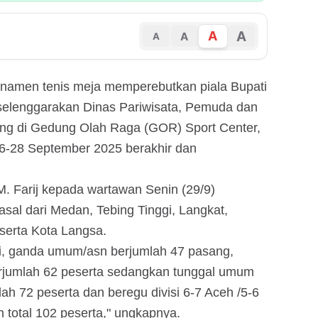
A
A
A
A
urnamen tenis meja memperebutkan piala Bupati
selenggarakan Dinas Pariwisata, Pemuda dan
ang di Gedung Olah Raga (GOR) Sport Center,
26-28 September 2025 berakhir dan
. Farij kepada wartawan Senin (29/9)
sal dari Medan, Tebing Tinggi, Langkat,
serta Kota Langsa.
ti, ganda umum/asn berjumlah 47 pasang,
berjumlah 62 peserta sedangkan tunggal umum
h 72 peserta dan beregu divisi 6-7 Aceh /5-6
 total 102 peserta," ungkapnya.