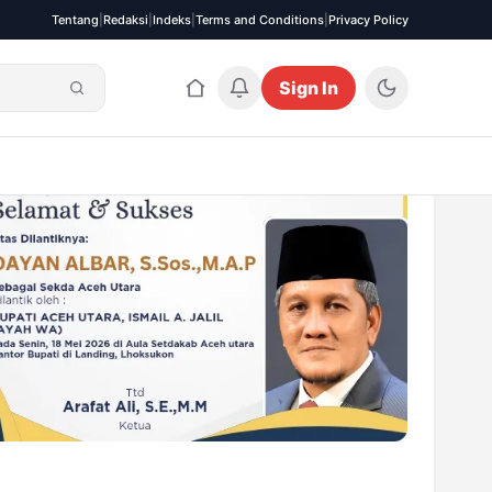
Tentang
|
Redaksi
|
Indeks
|
Terms and Conditions
|
Privacy Policy
Sign In