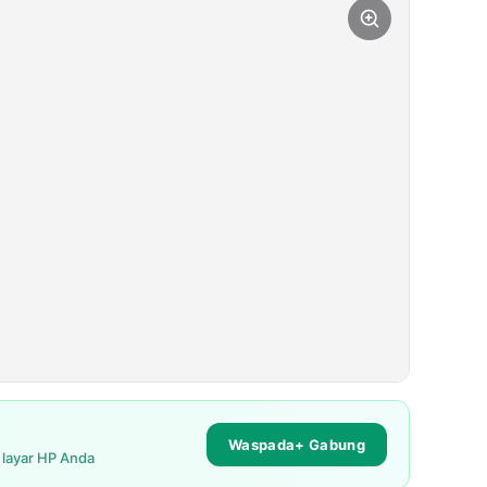
Waspada+ Gabung
i layar HP Anda